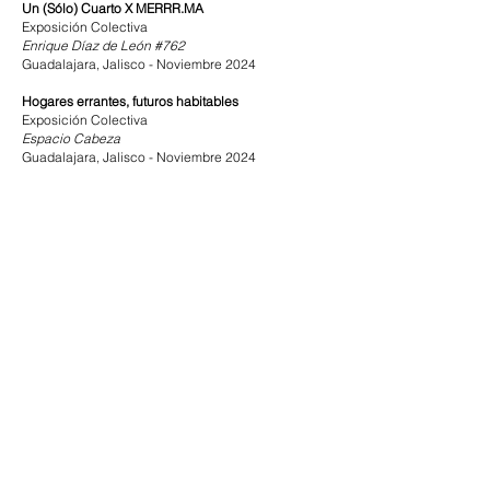
Un (Sólo) Cuarto X MERRR.MA
Exposición Colectiva
Enrique Díaz de León #762
Guadalajara, Jalisco - Noviembre 2024
Hogares errantes, futuros habitables
Exposición Colectiva
Espacio Cabeza
Guadalajara, Jalisco - Noviembre 2024
Atracciones Fantásticas
Exposición Colectiva
Maple Showroom
Guadalajara, Jalisco - Noviembre 2024​
Nuevas Exploraciones Utópicas
Exposición Colectiva
LARVA Sala Juárez
Guadalajara, Jalisco - Septiembre 2024
Siete Deseos
Exposición Colectiva
Nagano Café
Guadalajara, Jalisco - Agosto 2024
Especulación Inmobiliaria