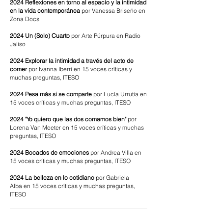
2024 ​
Reflexiones en torno al espacio y la intimidad
en la vida contemporánea
por Vanessa Briseño en
Zona Docs
2024 ​
Un (Solo) Cuarto
por Arte Púrpura en Radio
Jaliso
2024 Explorar la intimidad a través del acto de
comer
por Ivanna Iberri
en 15 voces críticas y
muchas preguntas, ITESO
2024 Pesa más si se comparte
por Lucía Urrutia
en
15 voces críticas y muchas preguntas, ITESO
2024 "Yo quiero que las dos comamos bien"
por
Lorena Van Meeter
en
15 voces críticas y muchas
preguntas, ITESO
2024 Bocados de emociones
por Andrea Villa
en
15 voces críticas y muchas preguntas, ITESO
2024 La belleza en lo cotidiano
por Gabriela
Alba
en
15 voces críticas y muchas preguntas,
ITESO